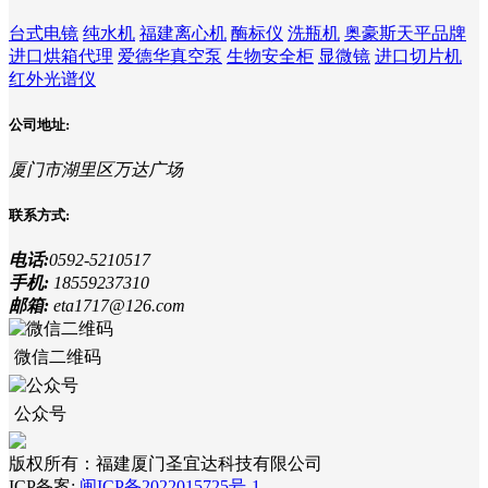
台式电镜
纯水机
福建离心机
酶标仪
洗瓶机
奥豪斯天平品牌
进口烘箱代理
爱德华真空泵
生物安全柜
显微镜
进口切片机
红外光谱仪
公司地址:
厦门市湖里区万达广场
联系方式:
电话:
0592-5210517
手机:
18559237310
邮箱:
eta1717@126.com
微信二维码
公众号
版权所有：福建厦门圣宜达科技有限公司
ICP备案:
闽ICP备2022015725号-1