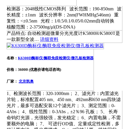
检测器：2048线性CMOS阵列 波长范围：190-850nm 波
长精度：±1nm 波长分辨率：2nm(FWHMHg546nm) 重
复性：<±0.5nm 光程：1/0.5/0.1/0.05/0.02mm自动转换
核酸范围：2-37500ng/μl(DS-DNA)
产品特点: 自动检测超微量分光光度计K5800H/K5800T是
一款新型全波…
详细资料
名称：
K6300D酶标仪/酶联免疫检测仪/微孔板检测器
价格：36000 (优惠价请电话咨询)
厂家：
北京凯奥
1、检测波长范围：320-1000nm； 2、滤光片：内置滤光
片轮，标准配置405 nm、450 nm、492nm和650 nm四块滤
光片，最多可选配安装12个滤光片； 3、测定范围：0-
4Abs； 4、线性范围：0-3Abs，±2％96 孔板； 5、 长寿
命钨灯光源，光强较强，发光稳定； 6、内置电脑，不需
要额外的电脑； 7、 可进行OD值、定量或定性检测，多