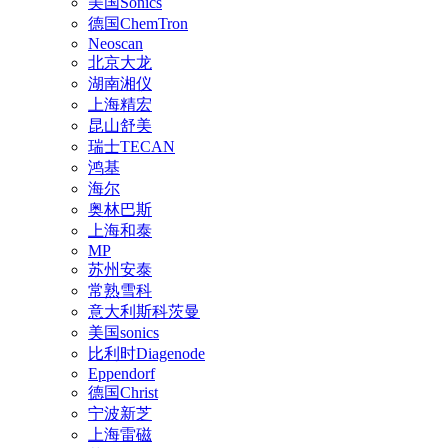
美国Sonics
德国ChemTron
Neoscan
北京大龙
湖南湘仪
上海精宏
昆山舒美
瑞士TECAN
鸿基
海尔
奥林巴斯
上海和泰
MP
苏州安泰
常熟雪科
意大利斯科茨曼
美国sonics
比利时Diagenode
Eppendorf
德国Christ
宁波新芝
上海雷磁