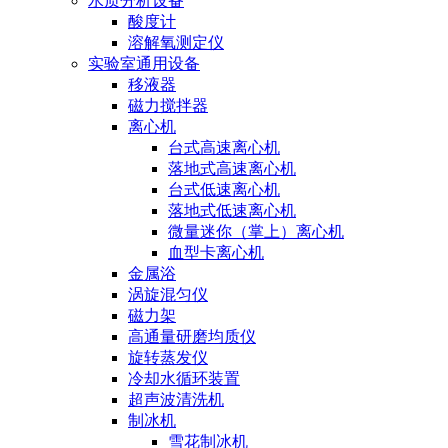
水质分析设备
酸度计
溶解氧测定仪
实验室通用设备
移液器
磁力搅拌器
离心机
台式高速离心机
落地式高速离心机
台式低速离心机
落地式低速离心机
微量迷你（掌上）离心机
血型卡离心机
金属浴
涡旋混匀仪
磁力架
高通量研磨均质仪
旋转蒸发仪
冷却水循环装置
超声波清洗机
制冰机
雪花制冰机