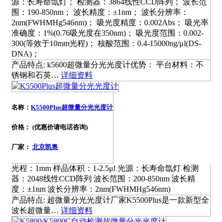
源：长寿命氙灯； 检测器：3864线性CCD阵列； 波长范
围：190-850nm； 波长精度：±1nm； 波长分辨率：
2nm(FWHMHg546nm)； 吸光度精度：0.002Abs； 吸光率
准确度：1%(0.76吸光度在350nm)； 吸光度范围：0.002-
300(等效于10mm光程)； 核酸范围：0.4-15000ng/μl(DS-
DNA)；
产品特点: k5600超微量分光光度计优势： 平台材料：不
锈钢和石英…
详细资料
名称：
K5500Plus超微量分光光度计
价格： (优惠价请电话咨询)
厂家：
北京凯奥
光程：1mm 样品体积：1-2.5μl 光源：长寿命氙灯 检测
器：2048线性CCD阵列 波长范围：200-850nm 波长精
度：±1nm 波长分辨率：2nm(FWHMHg546nm)
产品特点: 超微量分光光度计厂家K5500Plus是一款新型全
波长超微量…
详细资料