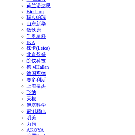
荷兰诺达思
Biosharp
瑞典帕瑞
山东新华
敏狄康
千奥星科
IKA
徕卡(Leica)
北京盈盛
皖仪科技
德国Hallan
德国宾德
赛多利斯
上海泉杰
飞纳
天根
伊塔科学
冠测精电
明美
力康
AKOYA