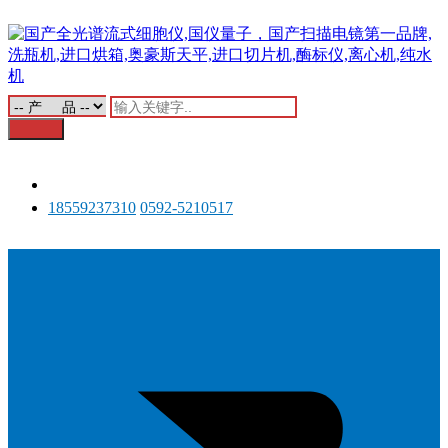
18559237310
0592-5210517