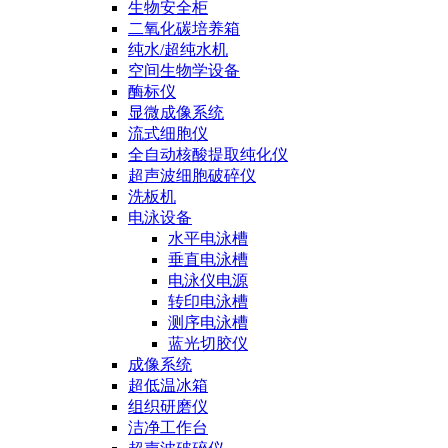
生物安全柜
二氧化碳培养箱
纯水/超纯水机
空间生物学设备
酶标仪
显微成像系统
流式细胞仪
全自动核酸提取纯化仪
超声波细胞破碎仪
洗板机
电泳设备
水平电泳槽
垂直电泳槽
电泳仪电源
转印电泳槽
测序电泳槽
蓝光切胶仪
成像系统
超低温冰箱
组织研磨仪
洁净工作台