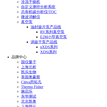
冷冻干燥机
自定义测控分析系统
总有机碳分析仪/TOC
微波消解仪
真空泵
油封旋片泵产品线
RV系列真空泵
E2M小型真空泵
涡旋干泵产品线
nXDS系列
XDSi系列
品牌中心
国仪量子
上海元析
凯乐生物
美国奥豪斯
Citiva思拓凡
Thermo Fisher
施启乐
东华测试
北京凯奥
上海阔云