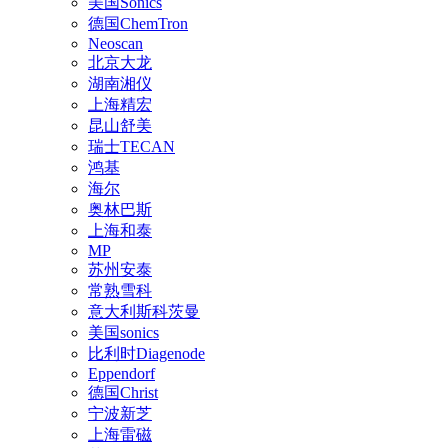
美国Sonics
德国ChemTron
Neoscan
北京大龙
湖南湘仪
上海精宏
昆山舒美
瑞士TECAN
鸿基
海尔
奥林巴斯
上海和泰
MP
苏州安泰
常熟雪科
意大利斯科茨曼
美国sonics
比利时Diagenode
Eppendorf
德国Christ
宁波新芝
上海雷磁