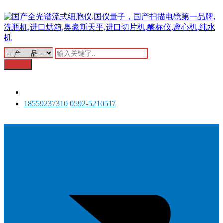
18559237310
0592-5210517