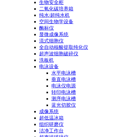
生物安全柜
二氧化碳培养箱
纯水/超纯水机
空间生物学设备
酶标仪
显微成像系统
流式细胞仪
全自动核酸提取纯化仪
超声波细胞破碎仪
洗板机
电泳设备
水平电泳槽
垂直电泳槽
电泳仪电源
转印电泳槽
测序电泳槽
蓝光切胶仪
成像系统
超低温冰箱
组织研磨仪
洁净工作台