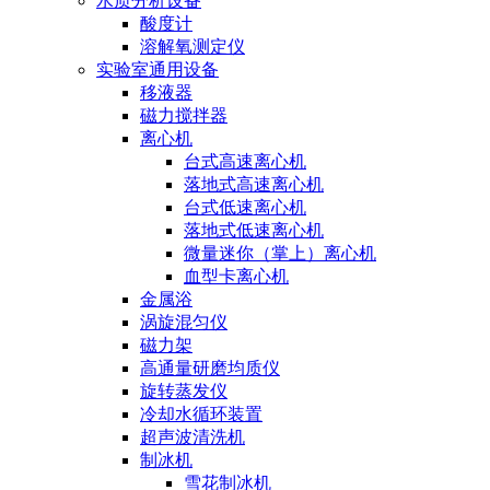
水质分析设备
酸度计
溶解氧测定仪
实验室通用设备
移液器
磁力搅拌器
离心机
台式高速离心机
落地式高速离心机
台式低速离心机
落地式低速离心机
微量迷你（掌上）离心机
血型卡离心机
金属浴
涡旋混匀仪
磁力架
高通量研磨均质仪
旋转蒸发仪
冷却水循环装置
超声波清洗机
制冰机
雪花制冰机