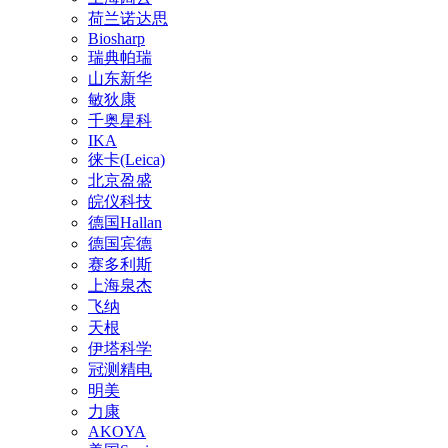
荷兰诺达思
Biosharp
瑞典帕瑞
山东新华
敏狄康
千奥星科
IKA
徕卡(Leica)
北京盈盛
皖仪科技
德国Hallan
德国宾德
赛多利斯
上海泉杰
飞纳
天根
伊塔科学
冠测精电
明美
力康
AKOYA