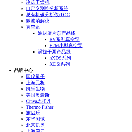
冷冻干燥机
自定义测控分析系统
总有机碳分析仪/TOC
微波消解仪
真空泵
油封旋片泵产品线
RV系列真空泵
E2M小型真空泵
涡旋干泵产品线
nXDS系列
XDSi系列
品牌中心
国仪量子
上海元析
凯乐生物
美国奥豪斯
Citiva思拓凡
Thermo Fisher
施启乐
东华测试
北京凯奥
上海阔云