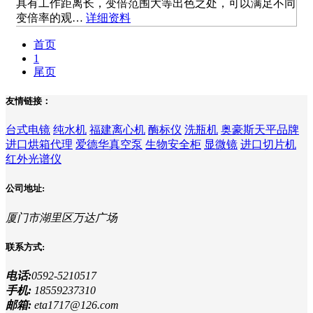
具有工作距离长，变倍范围大等出色之处，可以满足不同
变倍率的观…
详细资料
首页
1
尾页
友情链接：
台式电镜
纯水机
福建离心机
酶标仪
洗瓶机
奥豪斯天平品牌
进口烘箱代理
爱德华真空泵
生物安全柜
显微镜
进口切片机
红外光谱仪
公司地址:
厦门市湖里区万达广场
联系方式:
电话:
0592-5210517
手机:
18559237310
邮箱:
eta1717@126.com